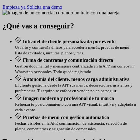
Empieza ya
Solicita una demo
¿Qué vas a conseguir?
Intranet de cliente personalizada por evento
Usuario y contraseña únicos para acceder a menús, pruebas de menú,
lista de invitados, minutas, planos y más.
Firma de contratos y comunicación directa
Gestión documental y mensajería centralizada en la APP, sin correos ni
WhatsApp personales. Todo queda registrado.
Autonomía del cliente, menos carga administrativa
El cliente gestiona desde la APP sus menús, decoraciones, asistentes y
preferencias. Tu equipo se enfoca en vender, no en perseguir.
Imagen moderna y profesional de tu marca
Refuerza tu posicionamiento con una APP visual, intuitiva y adaptada a
cada evento.
Pruebas de menú con gestión automática
Fechas visibles en la APP, confirmación de asistencia, selección de
platos, comentarios y asignación de comensales.