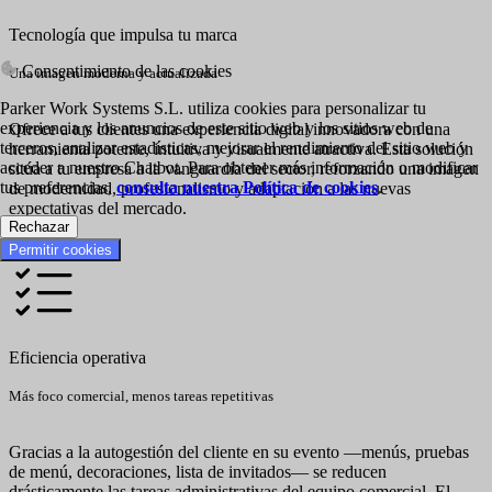
Tecnología que impulsa tu marca
Consentimiento de las cookies
Una imagen moderna y actualizada
Parker Work Systems S.L. utiliza cookies para personalizar tu
experiencia y los anuncios de este sitio web y los sitios web de
Ofrece a tus clientes una experiencia digital innovadora con una
terceros, analizar estadísticas, mejorar el rendimiento del sitio web y
herramienta potente, intuitiva y visualmente atractiva. Esta solución
acceder a nuestro Chatbot. Para obtener más información o modificar
sitúa a tu empresa a la vanguardia del sector, reforzando una imagen
tus preferencias,
consulta nuestra Política de cookies
.
de modernidad, profesionalismo y adaptación a las nuevas
expectativas del mercado.
Rechazar
Ver más
Permitir cookies
Eficiencia operativa
Más foco comercial, menos tareas repetitivas
Gracias a la autogestión del cliente en su evento —menús, pruebas
de menú, decoraciones, lista de invitados— se reducen
drásticamente las tareas administrativas del equipo comercial. El