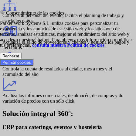
Consentimiento de las cookies
Convoca al personal del evento, facilita el planning de trabajo y
asocia los pagos
Parker Work Systems S.L. utiliza cookies para personalizar tu
experiencia y los anuncios de este sitio web y los sitios web de
terceros, analizar estadísticas, mejorar el rendimiento del sitio web y
acceder a nuestro Chatbot. Para obtener más información o modificar
Actualiza el saldo de proveedores y clientes y gestiona los pagos y
tus preferencias,
consulta nuestra Política de cookies
.
los cobros
Rechazar
Permitir cookies
Controla la cuenta de resultados al detalle, mes a mes y el
acumulado del año
Analiza los informes comerciales, de almacén, de compras y de
variación de precios con un sólo click
Solución integral 360º:
ERP para caterings, eventos y hostelería